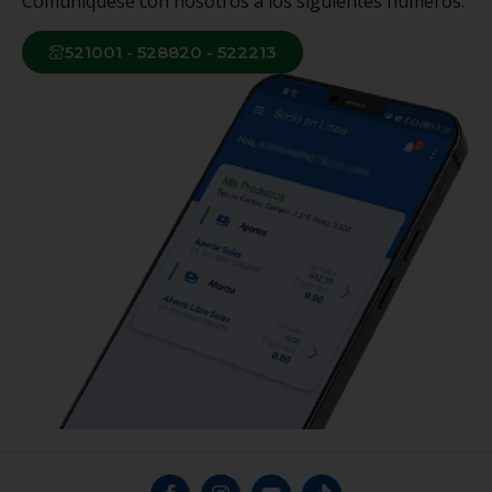
Comuníquese con nosotros a los siguientes números.
521001 - 528820 - 522213