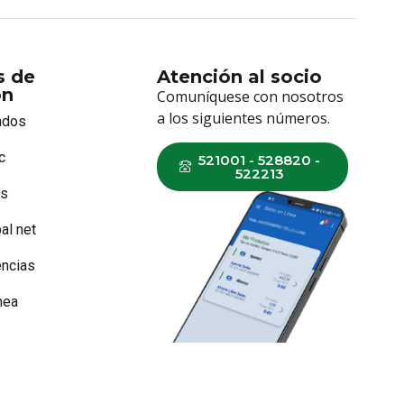
s de
Atención al socio
ón
Comuníquese con nosotros
a los siguientes números.
ados
c
521001 - 528820 -
522213
os
al net
ncias
nea