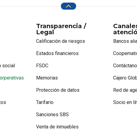
Transparencia /
Canale
Legal
atenci
Calificación de riesgos
Bancos ali
Estados financieros
Coopemati
 social
FSDC
Contáctan
orperativas
Memorias
Cajero Glob
Protección de datos
Red de age
tos
Tarifario
Socio en lí
Sanciones SBS
Venta de inmuebles